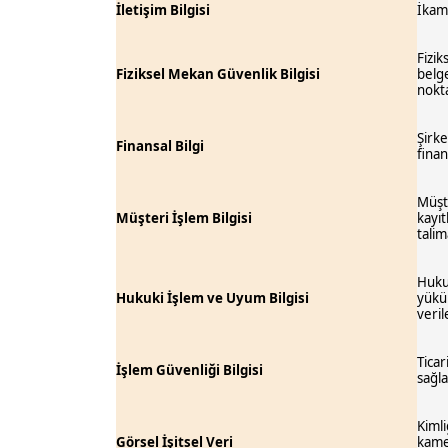
İletişim Bilgisi
İkame
Fizik
Fiziksel Mekan Güvenlik Bilgisi
belge
nokta
Şirke
Finansal Bilgi
finan
Müşte
Müşteri İşlem Bilgisi
kayıt
talim
Hukuk
Hukuki İşlem ve Uyum Bilgisi
yüküm
veril
Ticar
İşlem Güvenliği Bilgisi
sağla
Kimli
Görsel İşitsel Veri
kamer