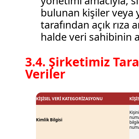
yönetimi amacıyla, s
bulunan kişiler veya 
tarafından açık rıza a
halde veri sahibinin aç
3.4. Şirketimiz Tar
Veriler
KİŞİSEL VERİ KATEGORİZASYONU
KİŞ
Kişin
numar
Kimlik Bilgisi
bilgi
numa