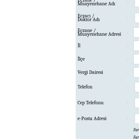
Eczane /
:
Muayenehane Adı
Eczacı /
:
Doktor Adı
Eczane /
:
Muayenehane Adresi
İl
:
İlçe
:
Vergi Dairesi
:
Telefon
:
Cep Telefonu
:
e-Posta Adresi
:
Far
Far