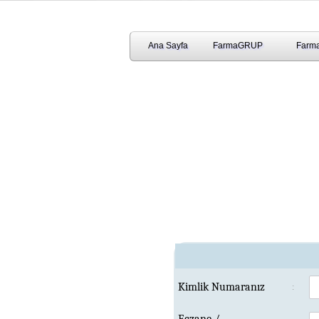
Ana Sayfa
FarmaGRUP
Farma
Kimlik Numaranız
: